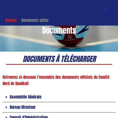
Aller
Menu
Comité Nord de Handball
au
princi
contenu
Accueil
Documents utiles
Documents
DOCUMENTS À TÉLÉCHARGER
Retrouvez ci-dessous l’ensemble des documents officiels du Comité
Nord de Handball
Assemblée Générale
Bureau Directeur
Conseil d'Administration