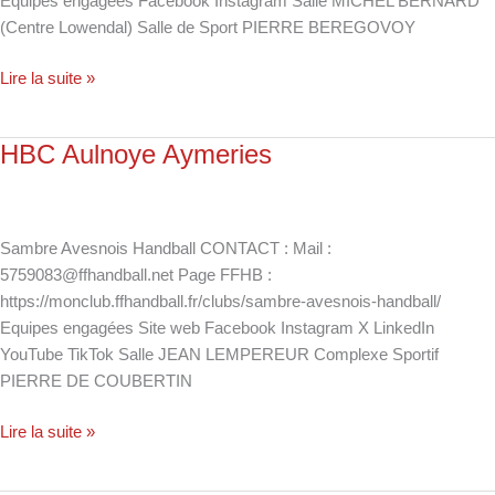
Equipes engagées Facebook Instagram Salle MICHEL BERNARD
(Centre Lowendal) Salle de Sport PIERRE BEREGOVOY
Lire la suite »
HBC Aulnoye Aymeries
HBC
Aulnoye
Aymeries
Sambre Avesnois Handball CONTACT : Mail :
5759083@ffhandball.net Page FFHB :
https://monclub.ffhandball.fr/clubs/sambre-avesnois-handball/
Equipes engagées Site web Facebook Instagram X LinkedIn
YouTube TikTok Salle JEAN LEMPEREUR Complexe Sportif
PIERRE DE COUBERTIN
Lire la suite »