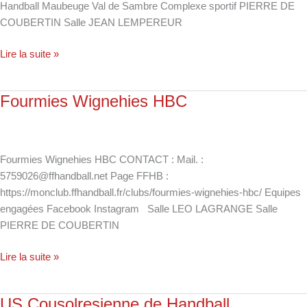
Handball Maubeuge Val de Sambre Complexe sportif PIERRE DE
Sambre
COUBERTIN Salle JEAN LEMPEREUR
Lire la suite »
Fourmies Wignehies HBC
Fourmies
Wignehies
HBC
Fourmies Wignehies HBC CONTACT : Mail. :
5759026@ffhandball.net Page FFHB :
https://monclub.ffhandball.fr/clubs/fourmies-wignehies-hbc/ Equipes
engagées Facebook Instagram Salle LEO LAGRANGE Salle
PIERRE DE COUBERTIN
Lire la suite »
US Cousolresienne de Handball
US