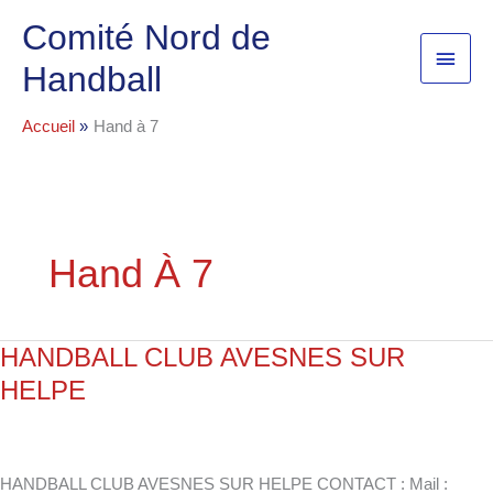
Aller
Menu
Comité Nord de
au
princi
contenu
Handball
Accueil
Hand à 7
Hand À 7
HANDBALL CLUB AVESNES SUR
HANDBALL
CLUB
HELPE
AVESNES
SUR
HELPE
HANDBALL CLUB AVESNES SUR HELPE CONTACT : Mail :