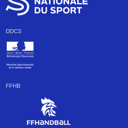
DDCS
FFHB