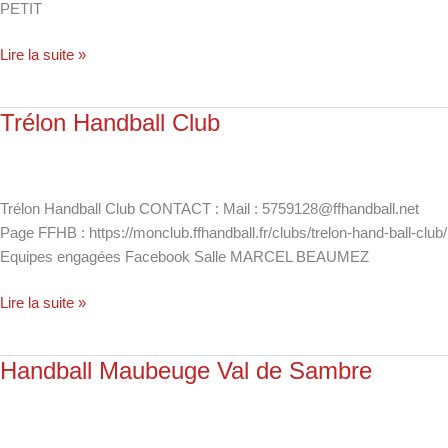
PETIT
Lire la suite »
Trélon Handball Club
Trélon
Handball
Club
Trélon Handball Club CONTACT : Mail : 5759128@ffhandball.net
Page FFHB : https://monclub.ffhandball.fr/clubs/trelon-hand-ball-club/
Equipes engagées Facebook Salle MARCEL BEAUMEZ
Lire la suite »
Handball Maubeuge Val de Sambre
Handball
Maubeuge
Val
de