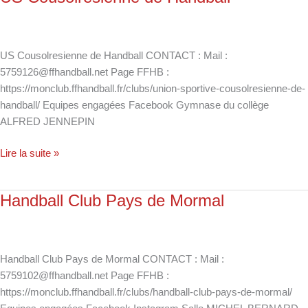
Cousolresienne
de
Handball
US Cousolresienne de Handball CONTACT : Mail :
5759126@ffhandball.net Page FFHB :
https://monclub.ffhandball.fr/clubs/union-sportive-cousolresienne-de-
handball/ Equipes engagées Facebook Gymnase du collège
ALFRED JENNEPIN
Lire la suite »
Handball Club Pays de Mormal
Handball
Club
Pays
de
Handball Club Pays de Mormal CONTACT : Mail :
Mormal
5759102@ffhandball.net Page FFHB :
https://monclub.ffhandball.fr/clubs/handball-club-pays-de-mormal/