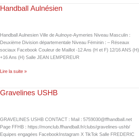
Handball Aulnésien
Handball
Aulnésien
Handball Aulnesien Ville de Aulnoye-Aymeries Niveau Masculin :
Deuxième Division départementale Niveau Féminin : – Réseaux
sociaux Facebook Couleur de Maillot -12 Ans (H et F) 12/16 ANS (H)
+16 Ans (H) Salle JEAN LEMPEREUR
Lire la suite »
Gravelines USHB
Gravelines
USHB
GRAVELINES USHB CONTACT : Mail : 5759030@ffhandball.net
Page FFHB : https://monclub.ffhandball.fr/clubs/gravelines-ushb/
Equipes engagées FacebookInstagram X TikTok Salle FREDERIC