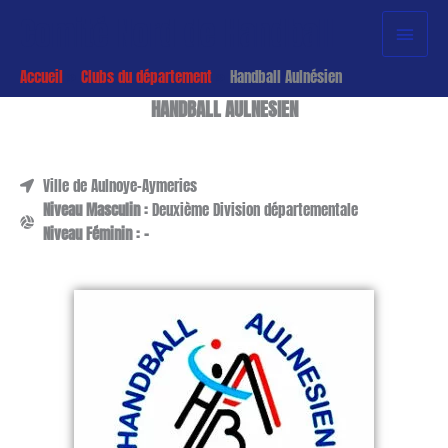
Aller
Menu
Comité Nord de Handball
au
princi
contenu
Accueil
Clubs du département
Handball Aulnésien
HANDBALL AULNESIEN
Ville de Aulnoye-Aymeries
Niveau Masculin :
Deuxième Division départementale
Niveau Féminin : -