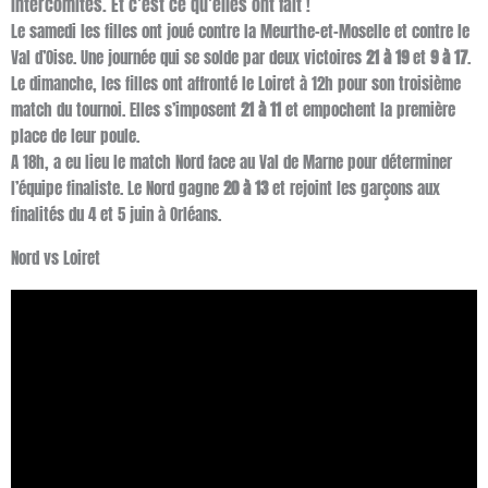
intercomités. Et c’est ce qu’elles ont fait !
Le samedi les filles ont joué contre la Meurthe-et-Moselle et contre le
Val d’Oise. Une journée qui se solde par deux victoires
21 à 19
et
9 à 17
.
Le dimanche, les filles ont affronté le Loiret à 12h pour son troisième
match du tournoi. Elles s’imposent
21 à 11
et empochent la première
place de leur poule.
A 18h, a eu lieu le match Nord face au Val de Marne pour déterminer
l’équipe finaliste. Le Nord gagne
20 à 13
et rejoint les garçons aux
finalités du 4 et 5 juin à Orléans.
Nord vs Loiret