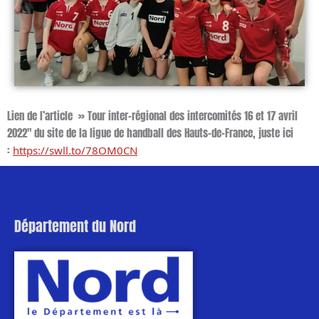
Lien de l’article » Tour inter-régional des intercomités 16 et 17 avril
2022″ du site de la ligue de handball des Hauts-de-France, juste ici
:
https://swll.to/78OM0CN
Département du Nord