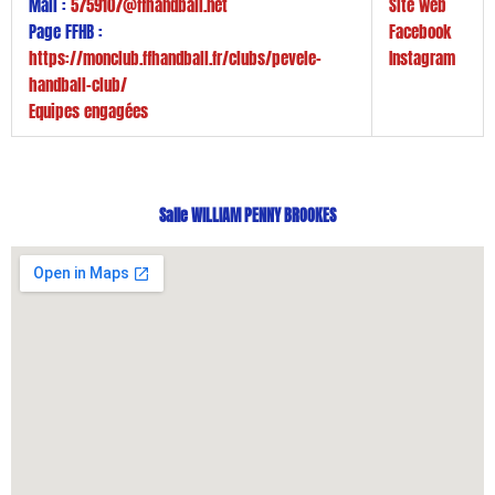
Mail :
5759107@ffhandball.net
Site web
Page FFHB :
Facebook
https://monclub.ffhandball.fr/clubs/pevele-
Instagram
handball-club/
Equipes engagées
Salle WILLIAM PENNY BROOKES