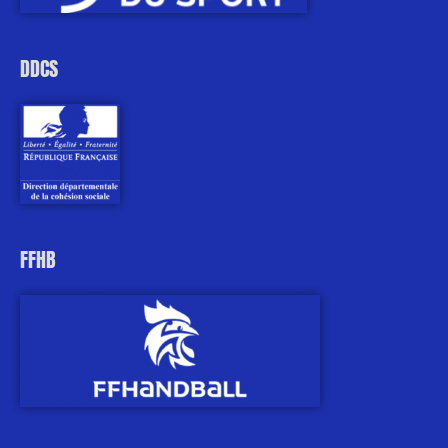
DDCS
FFHB