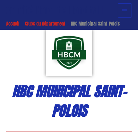
Aller
Menu
Comité Nord de Handball
au
princi
contenu
Accueil
Clubs du département
HBC Municipal Saint-Polois
HBC MUNICIPAL SAINT-
POLOIS