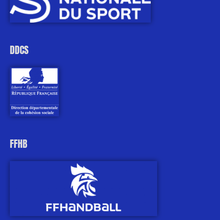
DDCS
FFHB