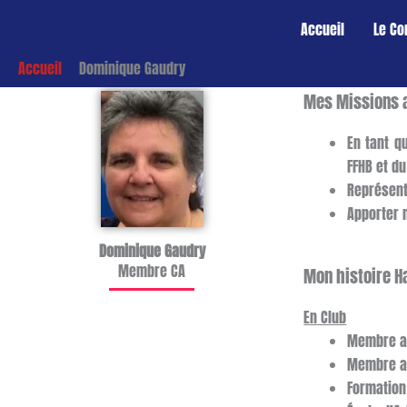
Aller
Accueil
Le Co
au
contenu
Accueil
Dominique Gaudry
Mes Missions 
En tant q
FFHB et du
Représent
Apporter 
Dominique Gaudry
Membre CA
Mon histoire H
En
Club
Membre au
Membre au
Formation