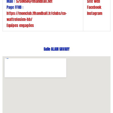
Mail :
5759058@ffhandball.net
Site web
Page FFHB :
Facebook
https://monclub.ffhandball.fr/clubs/co-
Instagram
wattrelosien-hb/
Equipes engagées
Salle ALAIN SAVARY