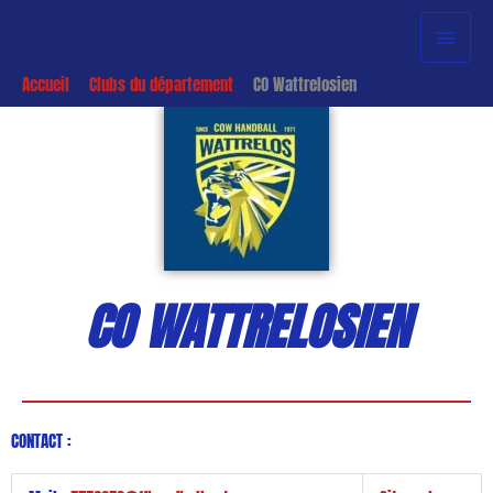
Aller
Menu
Comité Nord de Handball
au
princi
contenu
Accueil
Clubs du département
CO Wattrelosien
CO WATTRELOSIEN
CONTACT :