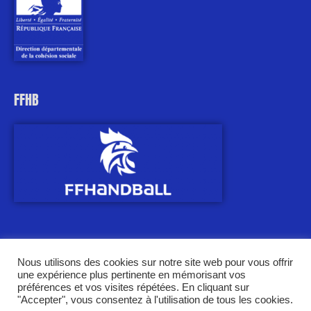
FFHB
Nous utilisons des cookies sur notre site web pour vous offrir
une expérience plus pertinente en mémorisant vos
Copyright © 2026
Comité Nord de Handball
| Propulsé par
Astra
préférences et vos visites répétées. En cliquant sur
Thème WordPress
"Accepter", vous consentez à l'utilisation de tous les cookies.