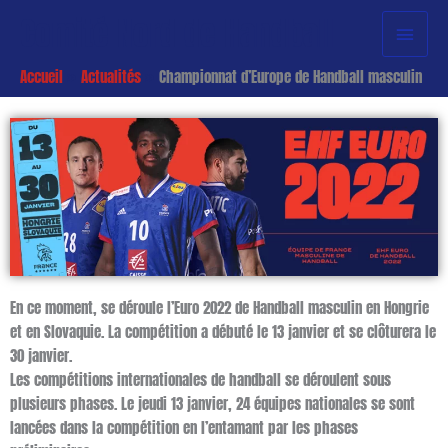
Aller
Menu
Comité Nord de Handball
au
princi
contenu
Accueil
Actualités
Championnat d’Europe de Handball masculin
Championnat d'Europe de Handball masculin 2022
En ce moment, se déroule l’Euro 2022 de Handball masculin en Hongrie
et en Slovaquie. La compétition a débuté le 13 janvier et se clôturera le
30 janvier.
Les compétitions internationales de handball se déroulent sous
plusieurs phases. Le jeudi 13 janvier, 24 équipes nationales se sont
lancées dans la compétition en l’entamant par les phases