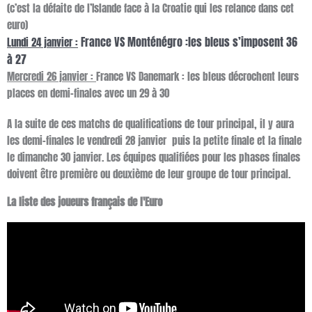
(c’est la défaite de l’Islande face à la Croatie qui les relance dans cet
euro)
France VS Monténégro :les bleus s’imposent 36
Lundi 24 janvier :
à 27
Mercredi 26 janvier :
France VS Danemark : les bleus décrochent leurs
places en demi-finales avec un 29 à 30
A la suite de ces matchs de qualifications de tour principal, il y aura
les demi-finales le vendredi 28 janvier puis la petite finale et la finale
le dimanche 30 janvier. Les équipes qualifiées pour les phases finales
doivent être première ou deuxième de leur groupe de tour principal.
La liste des joueurs français de l'Euro